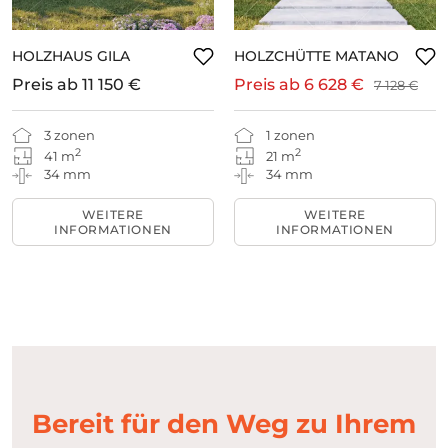
HOLZHAUS GILA
HOLZCHÜTTE MATANO
Preis ab
11 150 €
Preis ab
6 628 €
7 128 €
3 zonen
1 zonen
2
2
41 m
21 m
34 mm
34 mm
WEITERE
WEITERE
INFORMATIONEN
INFORMATIONEN
Bereit für den Weg zu Ihrem