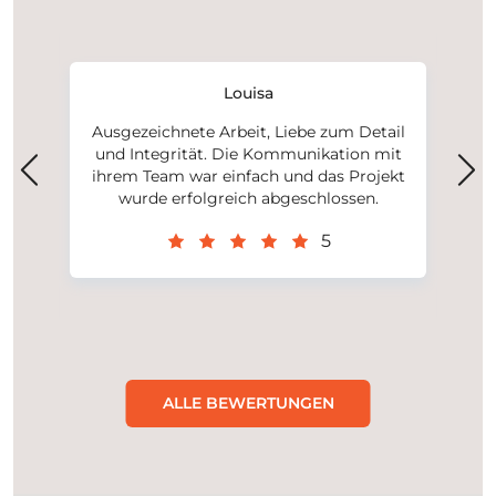
 bei
Zu
Louisa
ine
Kun
en)
Ausgezeichnete Arbeit, Liebe zum Detail
auc
gte
und Integrität. Die Kommunikation mit
per
ut
ihrem Team war einfach und das Projekt
un
le
wurde erfolgreich abgeschlossen.
ll
Holz
5
m!
ALLE BEWERTUNGEN