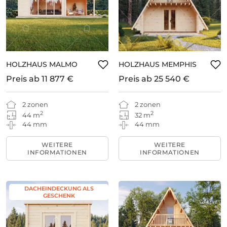
HOLZHAUS MALMO
HOLZHAUS MEMPHIS
Preis ab
11 877 €
Preis ab
25 540 €
2 zonen
2 zonen
2
2
44 m
32 m
44 mm
44 mm
WEITERE
WEITERE
INFORMATIONEN
INFORMATIONEN
DACHEINDECKUNG ALS
GESCHENK