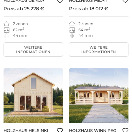
HOLZHAUS GENOA
HOLZHAUS MILAN
Preis ab
25 228 €
Preis ab
18 012 €
2 zonen
2 zonen
2
2
62 m
64 m
44 mm
44 mm
WEITERE
WEITERE
INFORMATIONEN
INFORMATIONEN
HOLZHAUS HELSINKI
HOLZHAUS WINNIPEG