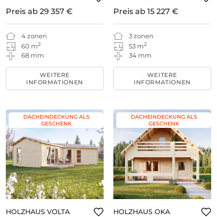
Preis ab
29 357 €
Preis ab
15 227 €
4 zonen
3 zonen
2
2
60 m
53 m
68 mm
34 mm
WEITERE
WEITERE
INFORMATIONEN
INFORMATIONEN
DACHEINDECKUNG ALS
DACHEINDECKUNG ALS
GESCHENK
GESCHENK
HOLZHAUS VOLTA
HOLZHAUS OKA