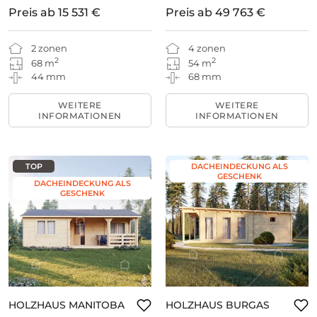
Preis ab
15 531 €
Preis ab
49 763 €
2 zonen
4 zonen
2
2
68 m
54 m
44 mm
68 mm
WEITERE
WEITERE
INFORMATIONEN
INFORMATIONEN
TOP
DACHEINDECKUNG ALS
GESCHENK
DACHEINDECKUNG ALS
GESCHENK
HOLZHAUS MANITOBA
HOLZHAUS BURGAS