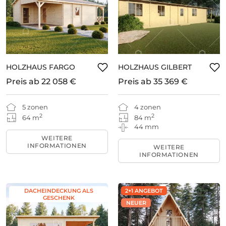
HOLZHAUS FARGO
HOLZHAUS GILBERT
Preis ab
22 058 €
Preis ab
35 369 €
5 zonen
4 zonen
2
2
64 m
84 m
44 mm
WEITERE
INFORMATIONEN
WEITERE
INFORMATIONEN
DACHEINDECKUNG ALS
2+1 ANGEBOT
GESCHENK
NEUER