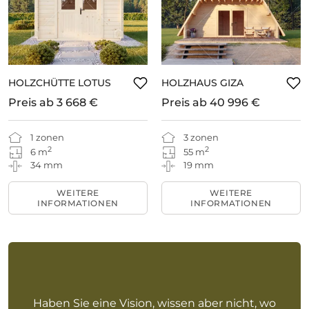
HOLZCHÜTTE LOTUS
HOLZHAUS GIZA
Preis ab
3 668 €
Preis ab
40 996 €
1 zonen
3 zonen
2
2
6 m
55 m
34 mm
19 mm
WEITERE
WEITERE
INFORMATIONEN
INFORMATIONEN
Haben Sie eine Vision, wissen aber nicht, wo