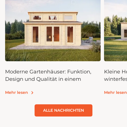
Moderne Gartenhäuser: Funktion,
Kleine 
Design und Qualität in einem
winterfe
nachhalt
Mehr lesen
Mehr lesen
ALLE NACHRICHTEN