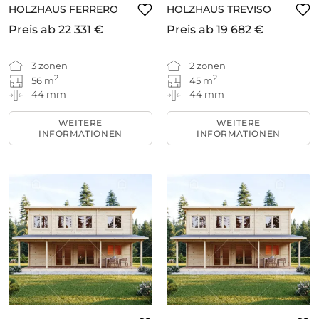
HOLZHAUS FERRERO
HOLZHAUS TREVISO
Preis ab
22 331 €
Preis ab
19 682 €
3 zonen
2 zonen
2
2
56 m
45 m
44 mm
44 mm
WEITERE
WEITERE
INFORMATIONEN
INFORMATIONEN