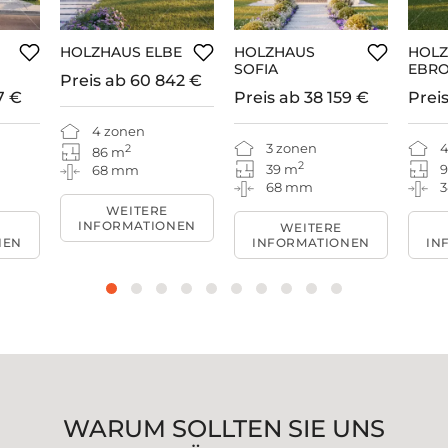
HOLZHAUS ELBE
HOLZHAUS
HOL
SOFIA
EBR
Preis ab
60 842 €
7 €
Preis ab
38 159 €
Prei
4 zonen
3 zonen
4
2
86 m
2
39 m
9
68 mm
68 mm
WEITERE
INFORMATIONEN
WEITERE
NEN
INFORMATIONEN
IN
WARUM SOLLTEN SIE UNS