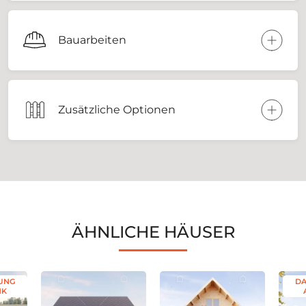
Bauarbeiten
Zusätzliche Optionen
ÄHNLICHE HÄUSER
UNG
DA
NK