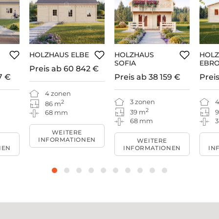
HOLZHAUS ELBE
HOLZHAUS
HOL
SOFIA
EBR
Preis ab
60 842 €
7 €
Preis ab
38 159 €
Prei
4 zonen
3 zonen
4
2
86 m
2
39 m
9
68 mm
68 mm
WEITERE
INFORMATIONEN
WEITERE
NEN
INFORMATIONEN
IN