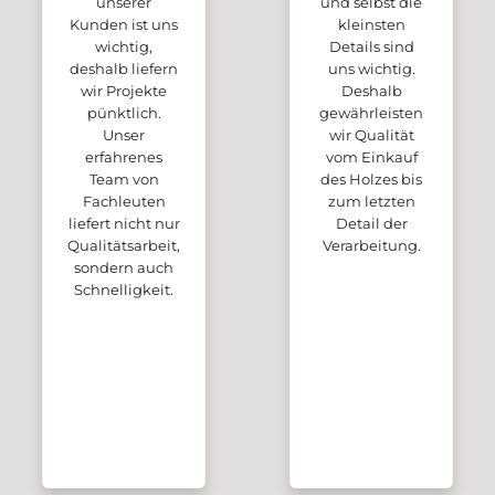
unserer
und selbst die
Kunden ist uns
kleinsten
wichtig,
Details sind
deshalb liefern
uns wichtig.
wir Projekte
Deshalb
pünktlich.
gewährleisten
Unser
wir Qualität
erfahrenes
vom Einkauf
Team von
des Holzes bis
Fachleuten
zum letzten
liefert nicht nur
Detail der
Qualitätsarbeit,
Verarbeitung.
sondern auch
Schnelligkeit.