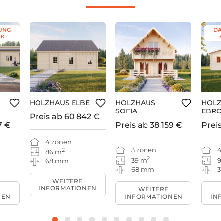
UNG
DA
NK
HOLZHAUS ELBE
HOLZHAUS
HOL
SOFIA
EBR
Preis ab
60 842 €
7 €
Preis ab
38 159 €
Prei
4 zonen
3 zonen
4
2
86 m
2
39 m
9
68 mm
68 mm
WEITERE
INFORMATIONEN
WEITERE
NEN
INFORMATIONEN
IN