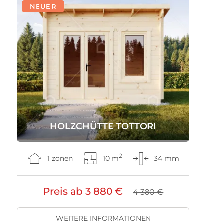
NEUER
HOLZCHÜTTE TOTTORI
2
1 zonen
10 m
34 mm
Preis ab
3 880 €
4 380 €
WEITERE INFORMATIONEN