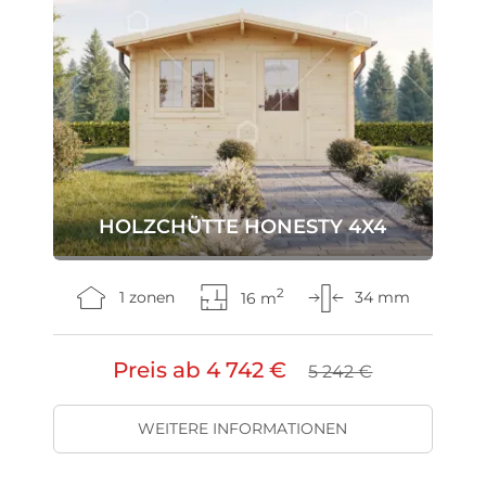
HOLZCHÜTTE HONESTY 4X4
2
1 zonen
16 m
34 mm
Preis ab
4 742 €
5 242 €
WEITERE INFORMATIONEN