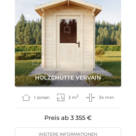
HOLZCHÜTTE VERVAIN
2
1 zonen
3 m
34 mm
Preis ab
3 355 €
WEITERE INFORMATIONEN