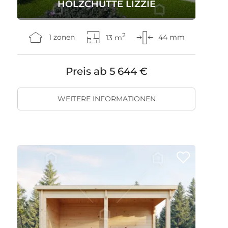
HOLZCHÜTTE LIZZIE
2
1 zonen
13 m
44 mm
Preis ab
5 644 €
WEITERE INFORMATIONEN