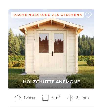
DACHEINDECKUNG ALS GESCHENK
HOLZCHÜTTE ANEMONE
2
1 zonen
4 m
34 mm