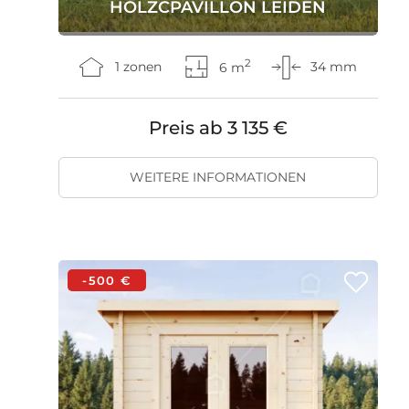
HOLZCPAVILLON LEIDEN
2
1 zonen
6 m
34 mm
Preis ab
3 135 €
WEITERE INFORMATIONEN
-500 €