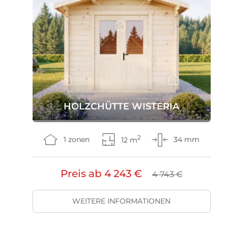
HOLZCHÜTTE WISTERIA
2
1 zonen
12 m
34 mm
Preis ab
4 243 €
4 743 €
WEITERE INFORMATIONEN