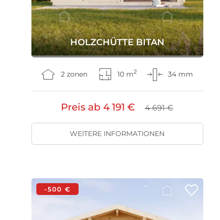
HOLZCHÜTTE BITAN
2
2 zonen
10 m
34 mm
Preis ab
4 191 €
4 691 €
WEITERE INFORMATIONEN
-500 €