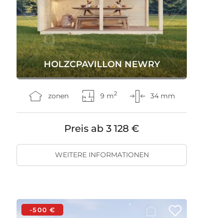
HOLZCPAVILLON NEWRY
2
zonen
9 m
34 mm
Preis ab
3 128 €
WEITERE INFORMATIONEN
-500 €