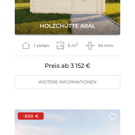
HOLZCHÜTTE ARAL
2
1 zonen
5 m
34 mm
Preis ab
3 152 €
WEITERE INFORMATIONEN
-500 €