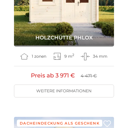
HOLZCHÜTTE PHLOX
2
1 zonen
9 m
34 mm
Preis ab
3 971 €
4 471 €
WEITERE INFORMATIONEN
DACHEINDECKUNG ALS GESCHENK