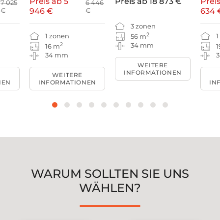
Preis ab
5
Preis ab
18 873 €
Prei
7 025
6 446
€
946 €
€
634 
3 zonen
2
1 zonen
1
56 m
2
34 mm
16 m
1
34 mm
WEITERE
INFORMATIONEN
WEITERE
NEN
INFORMATIONEN
IN
WARUM SOLLTEN SIE UNS
WÄHLEN?