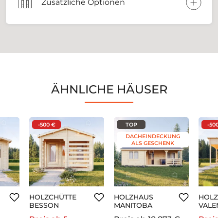
Zusätzliche Optionen
ÄHNLICHE HÄUSER
-500 €
TOP
-50
DACHEINDECKUNG
ALS GESCHENK
HOLZCHÜTTE
HOLZHAUS
HOLZ
BESSON
MANITOBA
VALE