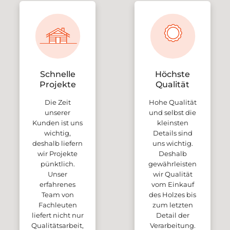
Schnelle
Höchste
Projekte
Qualität
Die Zeit
Hohe Qualität
unserer
und selbst die
Kunden ist uns
kleinsten
wichtig,
Details sind
deshalb liefern
uns wichtig.
wir Projekte
Deshalb
pünktlich.
gewährleisten
Unser
wir Qualität
erfahrenes
vom Einkauf
Team von
des Holzes bis
Fachleuten
zum letzten
liefert nicht nur
Detail der
Qualitätsarbeit,
Verarbeitung.