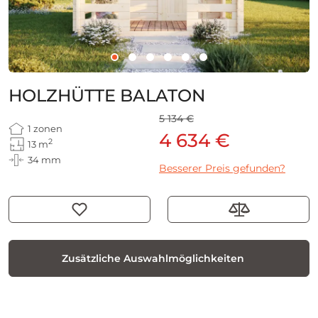
HOLZHÜTTE BALATON
5 134 €
1 zonen
4 634 €
2
13 m
34 mm
Besserer Preis gefunden?
Zusätzliche Auswahlmöglichkeiten