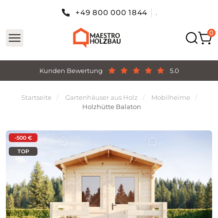
+49 800 000 1844
.
Kunden Bewertung
5.0
Startseite
Gartenhäuser aus Holz
Mobilheime
Holzhütte Balaton
-500 €
TOP