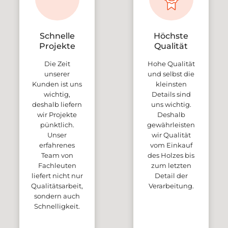
Schnelle
Höchste
Projekte
Qualität
Die Zeit
Hohe Qualität
unserer
und selbst die
Kunden ist uns
kleinsten
wichtig,
Details sind
deshalb liefern
uns wichtig.
wir Projekte
Deshalb
pünktlich.
gewährleisten
Unser
wir Qualität
erfahrenes
vom Einkauf
Team von
des Holzes bis
Fachleuten
zum letzten
liefert nicht nur
Detail der
Qualitätsarbeit,
Verarbeitung.
sondern auch
Schnelligkeit.