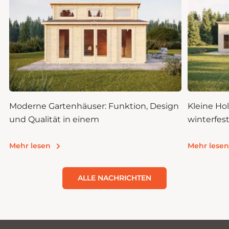
n
Moderne Gartenhäuser: Funktion, Design
Kleine H
und Qualität in einem
winterfes
leben
Mehr lesen
Mehr lesen
ALLE NACHRICHTEN