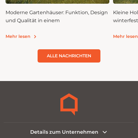
n
Moderne Gartenhäuser: Funktion, Design
Kleine H
und Qualität in einem
winterfes
leben
Mehr lesen
Mehr lesen
ALLE NACHRICHTEN
Details zum Unternehmen