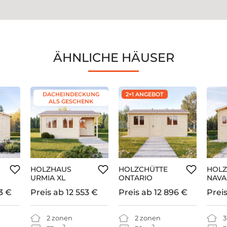
ÄHNLICHE HÄUSER
DACHEINDECKUNG
2+1 ANGEBOT
ALS GESCHENK
HOLZHAUS
HOLZCHÜTTE
HOL
URMIA XL
ONTARIO
NAVA
3 €
Preis ab
12 553 €
Preis ab
12 896 €
Prei
2 zonen
2 zonen
3
2
2