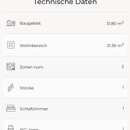
Technische Daten
2
Baugebiet
31.80 m
2
Wohnbereich
31.36 m
2
Zonen num.
1
Stöcke
1
Schlafzimmer
1
WC zone