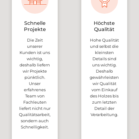
Schnelle
Höchste
Projekte
Qualität
Die Zeit
Hohe Qualität
unserer
und selbst die
Kunden ist uns
kleinsten
wichtig,
Details sind
deshalb liefern
uns wichtig.
wir Projekte
Deshalb
pünktlich.
gewährleisten
Unser
wir Qualität
erfahrenes
vom Einkauf
Team von
des Holzes bis
Fachleuten
zum letzten
liefert nicht nur
Detail der
Qualitätsarbeit,
Verarbeitung.
sondern auch
Schnelligkeit.