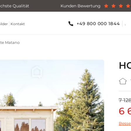
chste Qualität
Kunden Bewertung
+49 800 000 1844
.
ilder
Kontakt
te Matano
H
7 12
6 
Besse