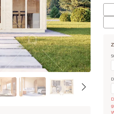
Z
S
D
D
g
W