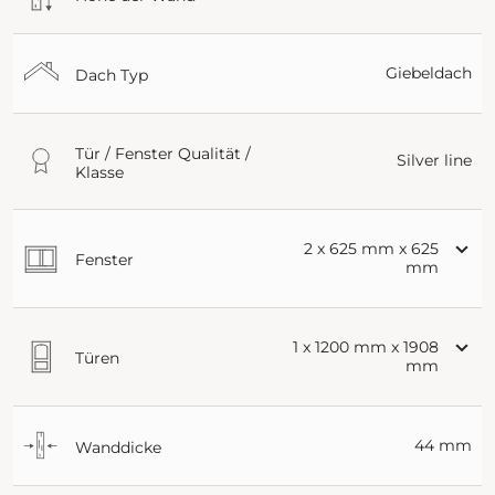
Giebeldach
Dach Typ
Tür / Fenster Qualität /
Silver line
Klasse
2 x 625 mm x 625
Fenster
mm
1 x 1200 mm x 1908
Türen
mm
44 mm
Wanddicke