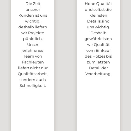
Die Zeit
Hohe Qualität
unserer
und selbst die
Kunden ist uns
kleinsten
wichtig,
Details sind
deshalb liefern
uns wichtig.
wir Projekte
Deshalb
pünktlich.
gewährleisten
Unser
wir Qualität
erfahrenes
vom Einkauf
Team von
des Holzes bis
Fachleuten
zum letzten
liefert nicht nur
Detail der
Qualitätsarbeit,
Verarbeitung.
sondern auch
Schnelligkeit.