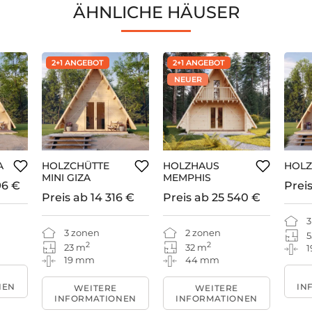
ÄHNLICHE HÄUSER
2+1 ANGEBOT
2+1 ANGEBOT
NEUER
A
HOLZCHÜTTE
HOLZHAUS
HOLZ
MINI GIZA
MEMPHIS
96 €
Prei
Preis ab
14 316 €
Preis ab
25 540 €
3
3 zonen
2 zonen
5
2
2
23 m
32 m
19 mm
44 mm
NEN
IN
WEITERE
WEITERE
INFORMATIONEN
INFORMATIONEN