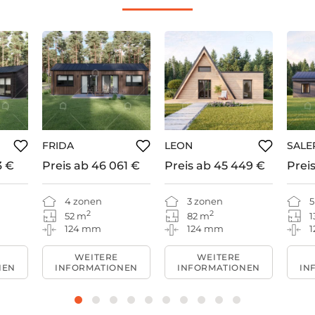
FRIDA
LEON
SALE
3 €
Preis ab
46 061 €
Preis ab
45 449 €
Prei
4 zonen
3 zonen
5
2
2
52 m
82 m
1
124 mm
124 mm
WEITERE
WEITERE
NEN
INFORMATIONEN
INFORMATIONEN
IN