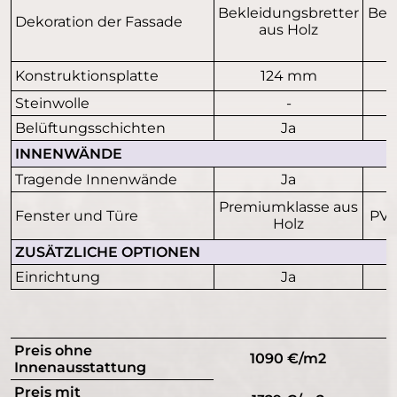
Bekleidungsbretter
Bek
Dekoration der Fassade
aus Holz
Konstruktionsplatte
124 mm
Steinwolle
-
Belüftungsschichten
Ja
INNENWÄNDE
Tragende Innenwände
Ja
Premiumklasse aus
Fenster und Türe
PVC
Holz
ZUSÄTZLICHE OPTIONEN
Einrichtung
Ja
Preis ohne
1090 €/m2
Innenausstattung
Preis mit