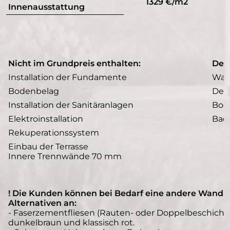
1329 €/m2
Innenausstattung
Nicht im Grundpreis enthalten:
Der
Installation der Fundamente
Wan
Bodenbelag
Dec
Installation der Sanitäranlagen
Bod
Elektroinstallation
Bad
Rekuperationssystem
Einbau der Terrasse
Innere Trennwände 70 mm
! Die Kunden können bei Bedarf eine andere Wanda
Alternativen an:
- Faserzementfliesen (Rauten- oder Doppelbeschichtun
dunkelbraun und klassisch rot.