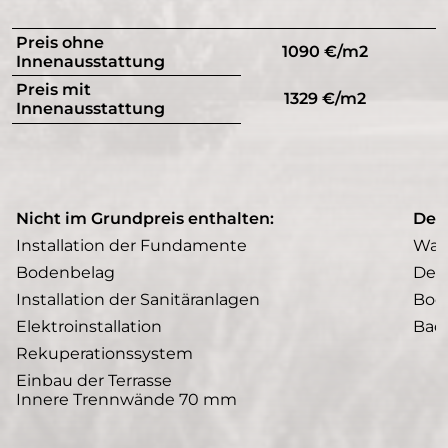
Preis ohne
1090 €/m2
Innenausstattung
Preis mit
1329 €/m2
Innenausstattung
Nicht im Grundpreis enthalten:
Der
Installation der Fundamente
Wan
Bodenbelag
Dec
Installation der Sanitäranlagen
Bod
Elektroinstallation
Bad
Rekuperationssystem
Einbau der Terrasse
Innere Trennwände 70 mm